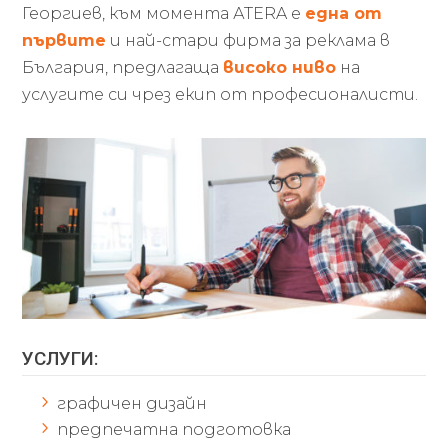
Георгиев, към момента АТERA е
една от
първите
и най-стари фирма за реклама в
България, предлагаща
високо ниво
на
услугите си чрез екип от професионалисти.
УСЛУГИ:
графичен дизайн
предпечатна подготовка