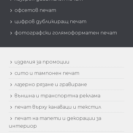
5
офсетов печат
5
цифров дубликиращ печат
5
фотографски голямоформатен печат
5
изделия за промоции
5
сито и тампонен печат
5
лазерно рязане и гравиране
5
външна и транспортна реклама
5
печат върху канаваци и текстил
5
печат на тапети и декорации за
интериор