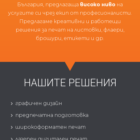
България, предлагаща
високо ниво
на
услугите си чрез екип от професионалисти.
Предлагаме креативни и работещи
решения за печат на листовки, флаери,
брошури, етикети и др.
НАШИТЕ
РЕШЕНИЯ
5
графичен дизайн
5
предпечатна подготовка
5
широкоформатен печат
5
лазерен дигитален печат