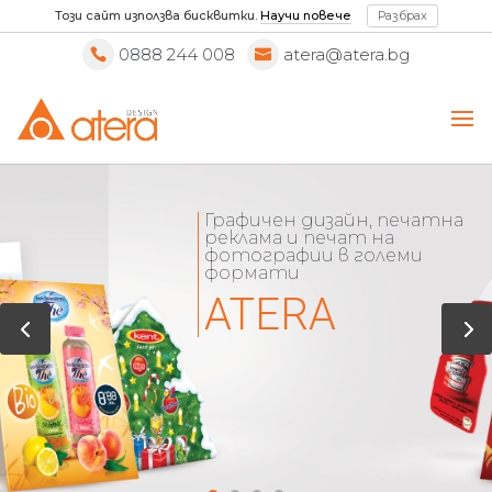
Този сайт използва бисквитки.
Научи повече
Разбрах
0888 244 008
atera@atera.bg
Графичен дизайн, печатна
реклама и печат на
фотографии в големи
формати
ATERA