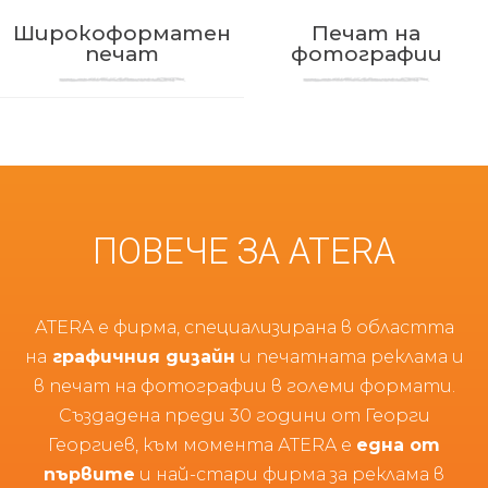
Широкоформатен
Печат на
печат
фотографии
ПОВЕЧЕ
ЗА ATERA
АТERA е фирма, специализирана в областта
на
графичния дизайн
и печатната реклама и
в печат на фотографии в големи формати.
Създадена преди 30 години от Георги
Георгиев, към момента АТERA е
една от
първите
и най-стари фирма за реклама в