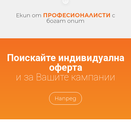
Екип от
ПРОФЕСИОНАЛИСТИ
с
богат опит
Поискайте индивидуална
оферта
и за Вашите кампании
Напред