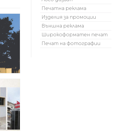
Печатна реклама
Изделия за промоции
Външна реклама
Широкоформатен печат
Печат на фотографии