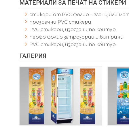
МАТЕРИАЛИ ЗА ПЕЧАТ НА СТИКЕРИ
стикери от PVC фолио – гланц или ма
прозрачни PVC стикери
PVC стикери, изрязани по контур
перфо фолио за прозорци и витрини
PVC стикери, изрязани по контур
ГАЛЕРИЯ